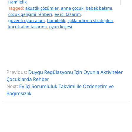
Hamilelik
Tagged:
akustik çözümler
,
anne çocuk
,
bebek bakımı
,
çocuk gelişimi rehberi
,
ev içi tasarım
,
güvenli oyun alanı
,
hamilelik
,
ışıklandırma stratejileri
,
küçük alan tasarımı
,
oyun köşesi
Y
Previous:
Duygu Regülasyonu İçin Oyunla Aktiviteler
a
Çocuklarda Rehber
z
Next:
Ev İçi Sorumluluk Takvimi ile Özdenetim ve
Bağımsızlık
ı
g
e
z