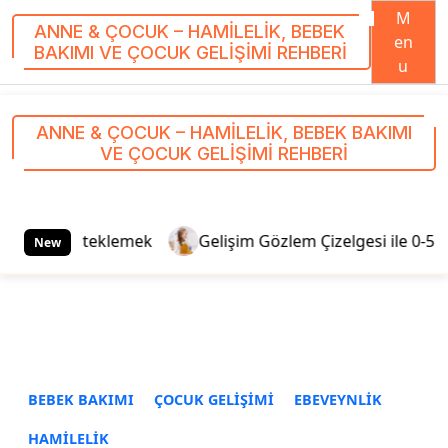
M
ANNE & ÇOCUK – HAMILELIK, BEBEK
en
BAKIMI VE ÇOCUK GELIŞIMI REHBERI
u
S
k
ANNE & ÇOCUK – HAMILELIK, BEBEK BAKIMI
i
VE ÇOCUK GELIŞIMI REHBERI
p
t
o
c
klemek
Gelişim Gözlem Çizelgesi ile 0-5 Yaş Takibi: Aile
New
o
n
t
e
n
t
BEBEK BAKIMI
ÇOCUK GELIŞIMI
EBEVEYNLIK
HAMILELIK