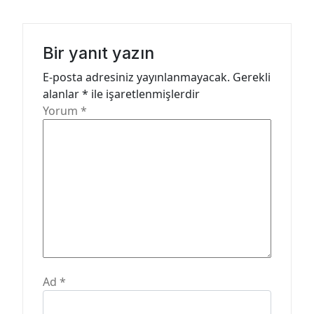
i
n
m
Bir yanıt yazın
e
E-posta adresiniz yayınlanmayacak.
Gerekli
alanlar
*
ile işaretlenmişlerdir
s
Yorum
*
i
Ad
*