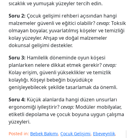
sıcaklık ve yumuşak yüzeyler tercih edin.
Soru 2:
Çocuk gelişimi rehberi açısından hangi
malzemeler güvenli ve eğitici olabilir?
cevap:
Toksik
olmayan boyalar, yuvarlatılmış köşeler ve temizliği
kolay yüzeyler. Ahşap ve doğal malzemeler
dokunsal gelişimi destekler.
Soru 3:
Hamilelik döneminde oyun köşesi
planlarken nelere dikkat etmek gerekir?
cevap:
Kolay erişim, güvenli yükseklikler ve temizlik
kolaylığı. Köşeyi bebeğin büyüdükçe
genişleyebilecek şekilde tasarlamak da önemli.
Soru 4:
Küçük alanlarda hangi düzen unsurları
ergonomiği iyileştirir?
cevap:
Modüler mobilyalar,
etiketli depolama ve çocuk boyuna uygun çalışma
yüzeyleri.
Posted in:
Bebek Bakımı
,
Çocuk Gelişimi
,
Ebeveynlik
,