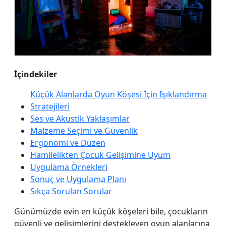
İçindekiler
Küçük Alanlarda Oyun Köşesi İçin Işıklandırma
Stratejileri
Ses ve Akustik Yaklaşımlar
Malzeme Seçimi ve Güvenlik
Ergonomi ve Düzen
Hamilelikten Çocuk Gelişimine Uyum
Uygulama Örnekleri
Sonuç ve Uygulama Planı
Sıkça Sorulan Sorular
Günümüzde evin en küçük köşeleri bile, çocukların
güvenli ve gelişimlerini destekleyen oyun alanlarına