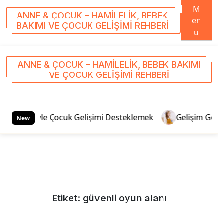
M
ANNE & ÇOCUK – HAMILELIK, BEBEK
en
BAKIMI VE ÇOCUK GELIŞIMI REHBERI
u
S
k
ANNE & ÇOCUK – HAMILELIK, BEBEK BAKIMI
i
VE ÇOCUK GELIŞIMI REHBERI
p
t
o
c
viteleriyle Çocuk Gelişimi Desteklemek
Gelişim Gözlem
New
o
n
t
e
n
t
Etiket:
güvenli oyun alanı