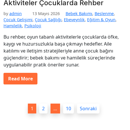
Aktiviteler Çocuklarda Rehber
by
admin
13 Mayıs 2026
Bebek Bakımı
,
Beslenme
,
Çocuk Gelişimi
,
Çocuk Sağlığı
,
Ebeveynlik
,
Eğitim & Oyun
,
Hamilelik
,
Psikoloji
Bu rehber, oyun tabanlı aktivitelerle çocuklarda öfke,
kaygı ve huzursuzlukla başa çıkmayı hedefler. Aile
katılımı ve iletişim stratejileriyle anne çocuk bağını
güçlendirir; bebek bakımı ve hamilelik süreçlerinde
uygulanabilir pratik öneriler sunar.
Read More
Y
1
2
…
10
Sonraki
a
z