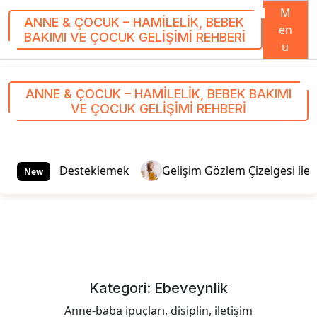
M
ANNE & ÇOCUK – HAMILELIK, BEBEK
en
BAKIMI VE ÇOCUK GELIŞIMI REHBERI
u
S
k
ANNE & ÇOCUK – HAMILELIK, BEBEK BAKIMI
i
VE ÇOCUK GELIŞIMI REHBERI
p
t
o
c
eklemek
Gelişim Gözlem Çizelgesi ile 0-5 Yaş Takibi: Ai
New
o
n
t
e
n
t
Kategori:
Ebeveynlik
Anne-baba ipuçları, disiplin, iletişim