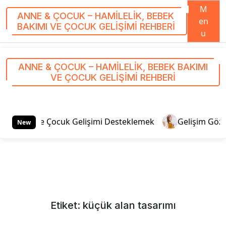
M
ANNE & ÇOCUK – HAMILELIK, BEBEK
en
BAKIMI VE ÇOCUK GELIŞIMI REHBERI
u
S
k
ANNE & ÇOCUK – HAMILELIK, BEBEK BAKIMI
i
VE ÇOCUK GELIŞIMI REHBERI
p
t
o
c
iteleriyle Çocuk Gelişimi Desteklemek
Gelişim Gözlem 
New
o
n
t
e
n
t
Etiket:
küçük alan tasarımı