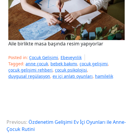
Aile birlikte masa başında resim yapıyorlar
Posted in:
Çocuk Gelişimi
,
Ebeveynlik
Tagged:
anne çocuk
,
bebek bakımı
,
çocuk gelişimi
,
çocuk gelişimi rehberi
,
çocuk psikolojisi
,
duygusal regülasyon
,
ev içi anlatı oyunları
,
hamilelik
Y
Previous:
Özdenetim Gelişimi Ev İçi Oyunları ile Anne-
a
Çocuk Rutini