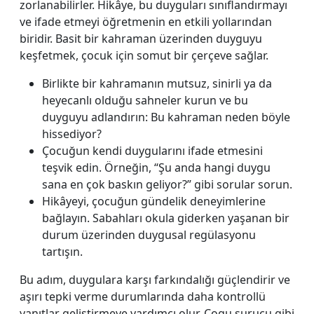
zorlanabilirler. Hikâye, bu duyguları sınıflandırmayı
ve ifade etmeyi öğretmenin en etkili yollarından
biridir. Basit bir kahraman üzerinden duyguyu
keşfetmek, çocuk için somut bir çerçeve sağlar.
Birlikte bir kahramanın mutsuz, sinirli ya da
heyecanlı olduğu sahneler kurun ve bu
duyguyu adlandırın: Bu kahraman neden böyle
hissediyor?
Çocuğun kendi duygularını ifade etmesini
teşvik edin. Örneğin, “Şu anda hangi duygu
sana en çok baskın geliyor?” gibi sorular sorun.
Hikâyeyi, çocuğun gündelik deneyimlerine
bağlayın. Sabahları okula giderken yaşanan bir
durum üzerinden duygusal regülasyonu
tartışın.
Bu adım, duygulara karşı farkındalığı güçlendirir ve
aşırı tepki verme durumlarında daha kontrollü
yanıtlar geliştirmeye yardımcı olur. Cogu surucu gibi