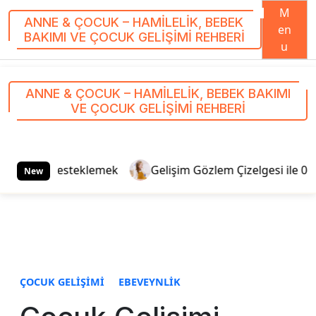
M
ANNE & ÇOCUK – HAMILELIK, BEBEK
en
BAKIMI VE ÇOCUK GELIŞIMI REHBERI
u
S
k
ANNE & ÇOCUK – HAMILELIK, BEBEK BAKIMI
i
VE ÇOCUK GELIŞIMI REHBERI
p
t
o
c
esteklemek
Gelişim Gözlem Çizelgesi ile 0-5 Yaş Takibi:
New
o
n
t
e
n
t
ÇOCUK GELIŞIMI
EBEVEYNLIK