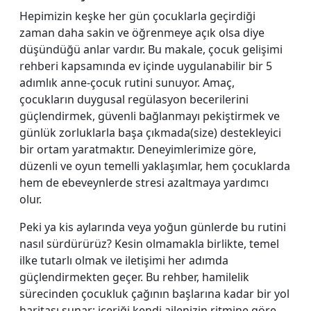
Hepimizin keşke her gün çocuklarla geçirdiği
zaman daha sakin ve öğrenmeye açık olsa diye
düşündüğü anlar vardır. Bu makale, çocuk gelişimi
rehberi kapsamında ev içinde uygulanabilir bir 5
adımlık anne‑çocuk rutini sunuyor. Amaç,
çocukların duygusal regülasyon becerilerini
güçlendirmek, güvenli bağlanmayı pekiştirmek ve
günlük zorluklarla başa çıkmada(size) destekleyici
bir ortam yaratmaktır. Deneyimlerimize göre,
düzenli ve oyun temelli yaklaşımlar, hem çocuklarda
hem de ebeveynlerde stresi azaltmaya yardımcı
olur.
Peki ya kis aylarında veya yoğun günlerde bu rutini
nasıl sürdürürüz? Kesin olmamakla birlikte, temel
ilke tutarlı olmak ve iletişimi her adımda
güçlendirmekten geçer. Bu rehber, hamilelik
sürecinden çocukluk çağının başlarına kadar bir yol
haritası sunar; içeriği kendi ailenizin ritmine göre