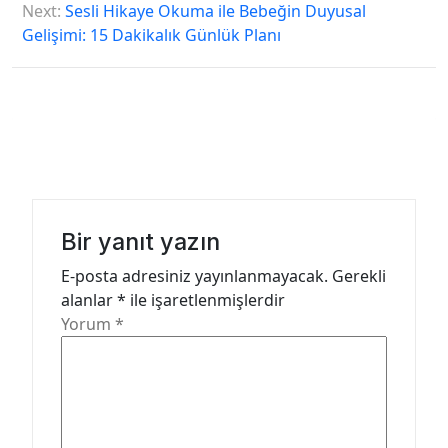
z
Next:
Sesli Hikaye Okuma ile Bebeğin Duyusal
Gelişimi: 15 Dakikalık Günlük Planı
ı
g
e
z
i
n
m
Bir yanıt yazın
e
E-posta adresiniz yayınlanmayacak.
Gerekli
alanlar
*
ile işaretlenmişlerdir
s
Yorum
*
i