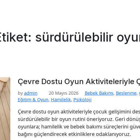
Etiket:
sürdürülebilir oyu
Çevre Dostu Oyun Aktiviteleriyle
by
admin
20 Mayıs 2026
Bebek Bakımı
,
Beslenme
,
Eğitim & Oyun
,
Hamilelik
,
Psikoloji
Çevre dostu oyun aktiviteleriyle çocuk gelişimini d
sürdürülebilir bir oyun rutini öneriyoruz. Geri dön
oyunlara; hamilelik ve bebek bakımı süreçlerini güv
bağını güçlendirecek etkinliklere odaklanıyoruz.