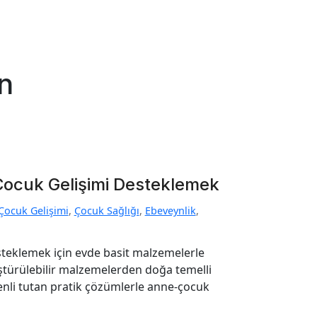
n
 Çocuk Gelişimi Desteklemek
Çocuk Gelişimi
,
Çocuk Sağlığı
,
Ebeveynlik
,
esteklemek için evde basit malzemelerle
üştürülebilir malzemelerden doğa temelli
enli tutan pratik çözümlerle anne-çocuk