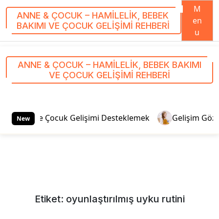
M
ANNE & ÇOCUK – HAMILELIK, BEBEK
en
BAKIMI VE ÇOCUK GELIŞIMI REHBERI
u
S
k
ANNE & ÇOCUK – HAMILELIK, BEBEK BAKIMI
i
VE ÇOCUK GELIŞIMI REHBERI
p
t
o
c
viteleriyle Çocuk Gelişimi Desteklemek
Gelişim Gözlem 
New
o
n
t
e
n
t
Etiket:
oyunlaştırılmış uyku rutini