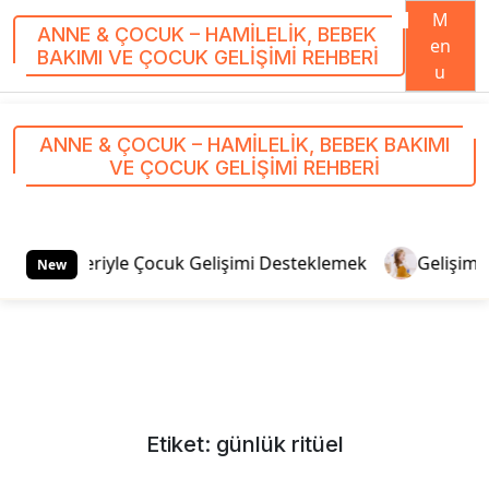
M
ANNE & ÇOCUK – HAMILELIK, BEBEK
en
BAKIMI VE ÇOCUK GELIŞIMI REHBERI
u
S
k
ANNE & ÇOCUK – HAMILELIK, BEBEK BAKIMI
i
VE ÇOCUK GELIŞIMI REHBERI
p
t
o
c
Aktiviteleriyle Çocuk Gelişimi Desteklemek
Gelişim Göz
New
o
n
t
e
n
t
Etiket:
günlük ritüel