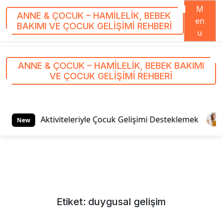
M
ANNE & ÇOCUK – HAMILELIK, BEBEK
en
BAKIMI VE ÇOCUK GELIŞIMI REHBERI
u
S
k
ANNE & ÇOCUK – HAMILELIK, BEBEK BAKIMI
i
VE ÇOCUK GELIŞIMI REHBERI
p
t
o
c
tu Oyun Aktiviteleriyle Çocuk Gelişimi Desteklemek
Ge
New
o
n
t
e
n
t
Etiket:
duygusal gelişim