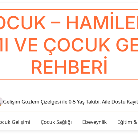
OCUK – HAMILEL
I VE ÇOCUK GE
REHBERI
elişim Gözlem Çizelgesi ile 0-5 Yaş Takibi: Aile Dostu Kayıt R
ocuk Gelişimi
Çocuk Sağlığı
Ebeveynlik
Eğitim &