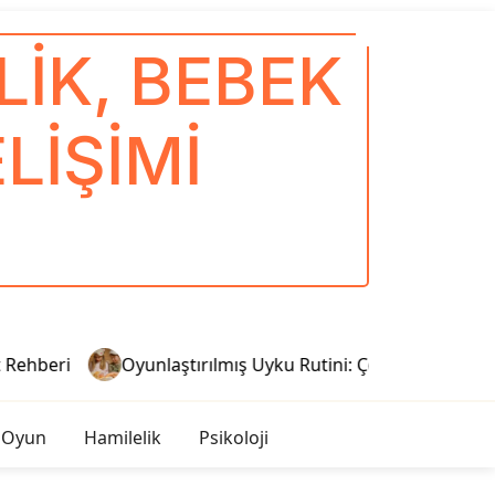
IK, BEBEK
LIŞIMI
ehberi
Oyunlaştırılmış Uyku Rutini: Çocuklar İçin Sağlık
 Oyun
Hamilelik
Psikoloji