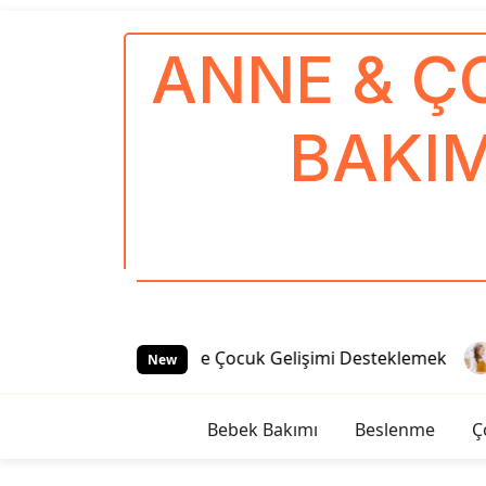
S
k
ANNE & Ç
i
p
t
BAKIM
o
c
o
n
t
e
n
t
tu Oyun Aktiviteleriyle Çocuk Gelişimi Desteklemek
G
New
Bebek Bakımı
Beslenme
Ç