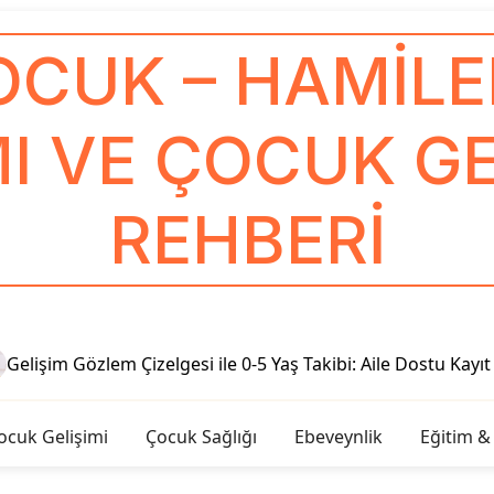
OCUK – HAMILEL
I VE ÇOCUK GE
REHBERI
işim Gözlem Çizelgesi ile 0-5 Yaş Takibi: Aile Dostu Kayıt Re
ocuk Gelişimi
Çocuk Sağlığı
Ebeveynlik
Eğitim &