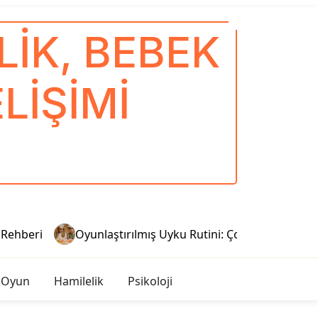
IK, BEBEK
LIŞIMI
hberi
Oyunlaştırılmış Uyku Rutini: Çocuklar İçin Sağlıkl
 Oyun
Hamilelik
Psikoloji