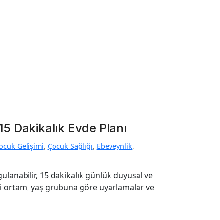
15 Dakikalık Evde Planı
ocuk Gelişimi
,
Çocuk Sağlığı
,
Ebeveynlik
,
ulanabilir, 15 dakikalık günlük duyusal ve
li ortam, yaş grubuna göre uyarlamalar ve