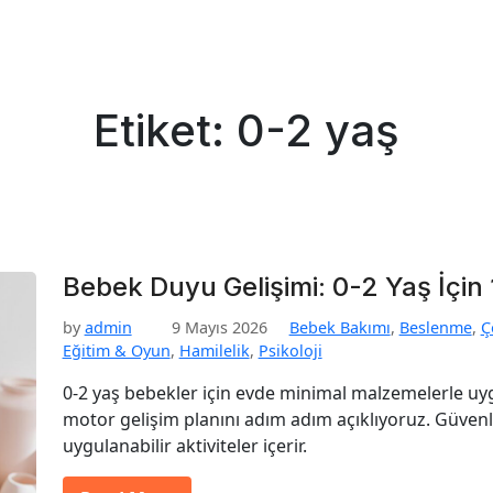
Etiket:
0-2 yaş
Bebek Duyu Gelişimi: 0-2 Yaş İçin 
by
admin
9 Mayıs 2026
Bebek Bakımı
,
Beslenme
,
Ç
Eğitim & Oyun
,
Hamilelik
,
Psikoloji
0-2 yaş bebekler için evde minimal malzemelerle uyg
motor gelişim planını adım adım açıklıyoruz. Güven
uygulanabilir aktiviteler içerir.