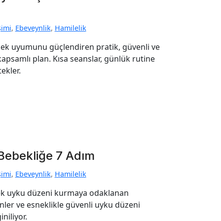
şimi
,
Ebeveynlik
,
Hamilelik
ek uyumunu güçlendiren pratik, güvenli ve
kapsamlı plan. Kısa seanslar, günlük rutine
ekler.
Bebekliğe 7 Adım
şimi
,
Ebeveynlik
,
Hamilelik
bek uyku düzeni kurmaya odaklanan
tinler ve esneklikle güvenli uyku düzeni
niliyor.