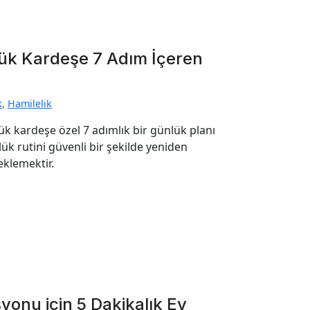
yük Kardeşe 7 Adım İçeren
k
,
Hamilelik
k kardeşe özel 7 adımlık bir günlük planı
k rutini güvenli bir şekilde yeniden
eklemektir.
onu için 5 Dakikalık Ev