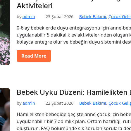
Aktiviteleri
by
admin
23 Şubat 2026
Bebek Bakımı
,
Çocuk Geli
0-6 ay bebeklerde duyu entegrasyonu için anne‑beb
uygulanabilir 5 dakikalık ev aktivitelerinden oluşan 
kolayca entegre olur ve bebeğin duyu sistemini dest
Read More
Bebek Uyku Düzeni: Hamilelikten 
by
admin
22 Şubat 2026
Bebek Bakımı
,
Çocuk Geli
Hamilelikten bebegiğe geçişte anne-çocuk için be
uygulanabilir bir 7 adımlık plan. Ortam hazırlığı, ru
oluşturun. FAQ bölümünde sık sorulan sorulara deği