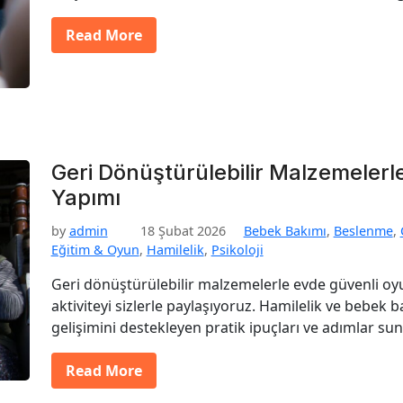
Read More
Geri Dönüştürülebilir Malzemeler
Yapımı
by
admin
18 Şubat 2026
Bebek Bakımı
,
Beslenme
,
Eğitim & Oyun
,
Hamilelik
,
Psikoloji
Geri dönüştürülebilir malzemelerle evde güvenli oyu
aktiviteyi sizlerle paylaşıyoruz. Hamilelik ve bebek 
gelişimini destekleyen pratik ipuçları ve adımlar su
Read More