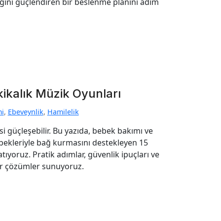
ığını güçlendiren bir beslenme planını adım
kikalık Müzik Oyunları
mi
,
Ebeveynlik
,
Hamilelik
 güçleşebilir. Bu yazıda, bebek bakımı ve
bekleriyle bağ kurmasını destekleyen 15
tıyoruz. Pratik adımlar, güvenlik ipuçları ve
ir çözümler sunuyoruz.