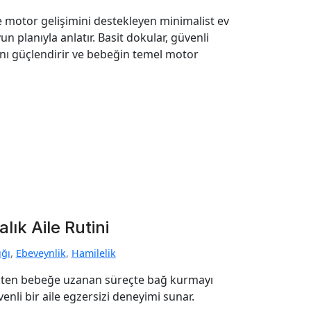
e motor gelişimini destekleyen minimalist ev
yun planıyla anlatır. Basit dokular, güvenli
ını güçlendirir ve bebeğin temel motor
ık Aile Rutini
ığı
,
Ebeveynlik
,
Hamilelik
likten bebeğe uzanan süreçte bağ kurmayı
enli bir aile egzersizi deneyimi sunar.