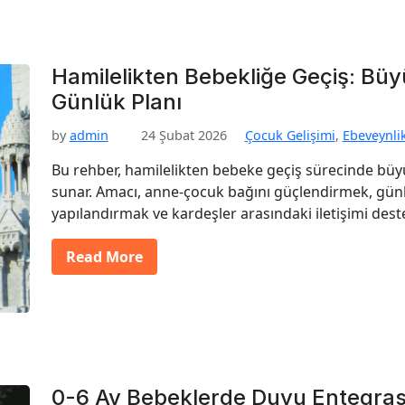
Hamilelikten Bebekliğe Geçiş: Bü
Günlük Planı
by
admin
24 Şubat 2026
Çocuk Gelişimi
,
Ebeveynli
Bu rehber, hamilelikten bebeke geçiş sürecinde büyü
sunar. Amacı, anne-çocuk bağını güçlendirmek, günlü
yapılandırmak ve kardeşler arasındaki iletişimi dest
Read More
0-6 Ay Bebeklerde Duyu Entegrasy