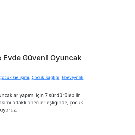
le Evde Güvenli Oyuncak
Çocuk Gelişimi
,
Çocuk Sağlığı
,
Ebeveynlik
,
ncaklar yapımı için 7 sürdürülebilir
bakımı odaklı öneriler eşliğinde, çocuk
nuyoruz.