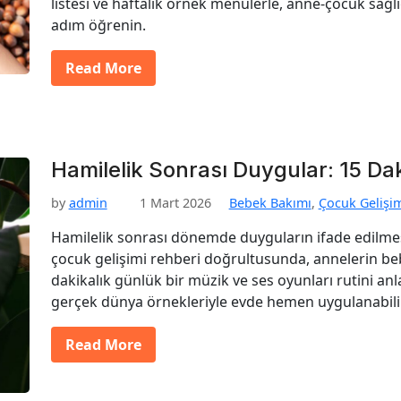
listesi ve haftalık örnek menülerle, anne-çocuk sağl
adım öğrenin.
Read More
Hamilelik Sonrası Duygular: 15 Da
by
admin
1 Mart 2026
Bebek Bakımı
,
Çocuk Gelişi
Hamilelik sonrası dönemde duyguların ifade edilmesi
çocuk gelişimi rehberi doğrultusunda, annelerin be
dakikalık günlük bir müzik ve ses oyunları rutini anla
gerçek dünya örnekleriyle evde hemen uygulanabil
Read More