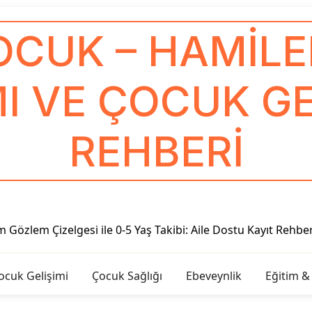
OCUK – HAMILEL
I VE ÇOCUK GE
REHBERI
 ile 0-5 Yaş Takibi: Aile Dostu Kayıt Rehberi
Oyunlaştır
ocuk Gelişimi
Çocuk Sağlığı
Ebeveynlik
Eğitim &