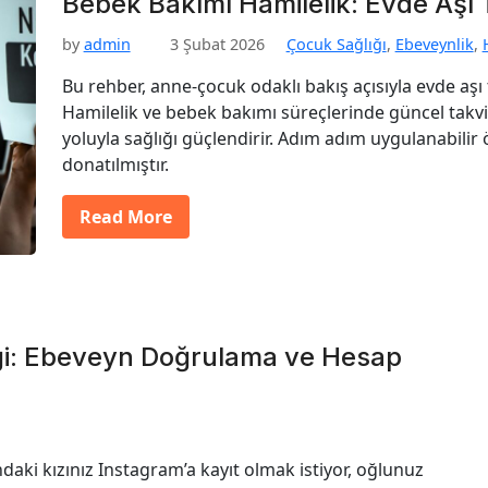
Bebek Bakımı Hamilelik: Evde Aşı 
by
admin
3 Şubat 2026
Çocuk Sağlığı
,
Ebeveynlik
,
Bu rehber, anne-çocuk odaklı bakış açısıyla evde aşı t
Hamilelik ve bebek bakımı süreçlerinde güncel takvim,
yoluyla sağlığı güçlendirir. Adım adım uygulanabilir 
donatılmıştır.
Read More
ği: Ebeveyn Doğrulama ve Hesap
ndaki kızınız Instagram’a kayıt olmak istiyor, oğlunuz