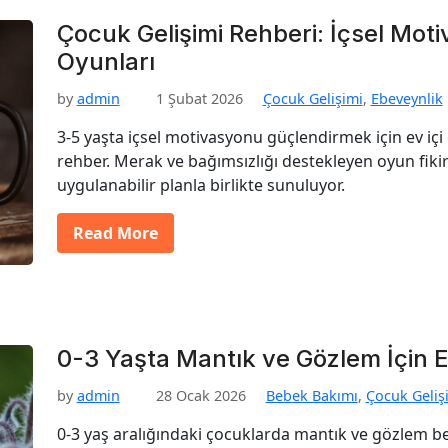
Çocuk Gelişimi Rehberi: İçsel Moti
Oyunları
by
admin
1 Şubat 2026
Çocuk Gelişimi
,
Ebeveynlik
3-5 yaşta içsel motivasyonu güçlendirmek için ev içi o
rehber. Merak ve bağımsızlığı destekleyen oyun fikirl
uygulanabilir planla birlikte sunuluyor.
Read More
0-3 Yaşta Mantık ve Gözlem İçin Ev
by
admin
28 Ocak 2026
Bebek Bakımı
,
Çocuk Geliş
0-3 yaş aralığındaki çocuklarda mantık ve gözlem bece