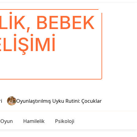
IK, BEBEK
LIŞIMI
ılmış Uyku Rutini: Çocuklar İçin Sağlıklı Uykular
Müzik 
 Oyun
Hamilelik
Psikoloji