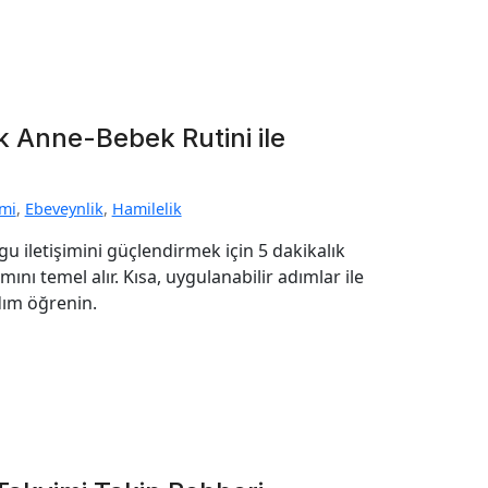
k Anne-Bebek Rutini ile
imi
,
Ebeveynlik
,
Hamilelik
u iletişimini güçlendirmek için 5 dakikalık
ını temel alır. Kısa, uygulanabilir adımlar ile
dım öğrenin.