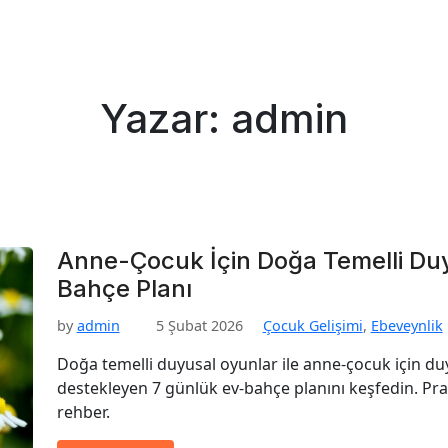
Yazar:
admin
Anne-Çocuk İçin Doğa Temelli Duy
Bahçe Planı
by
admin
5 Şubat 2026
Çocuk Gelişimi
,
Ebeveynlik
Doğa temelli duyusal oyunlar ile anne-çocuk için du
destekleyen 7 günlük ev-bahçe planını keşfedin. Prati
rehber.