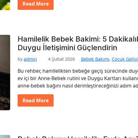
Read More
Hamilelik Bebek Bakimi: 5 Dakikalı
Duygu İletişimini Güçlendirin
by
admin
4 Şubat 2026
Bebek Bakımı
,
Çocuk Geliş
Bu rehber, hamilelikten bebeğe geçiş sürecinde duyg
ev içi bir Anne-Bebek rutini ve Duygu Kartları kullanım
anne-bebek bağını nasıl derinleştireceğinizi adım a
Read More