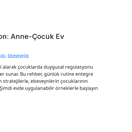
yon: Anne-Çocuk Ev
ığı
,
Ebeveynlik
mel alarak çocuklarda duygusal regülasyonu
ler sunar. Bu rehber, günlük rutine entegre
ren stratejilerle, ebeveynlerin çocuklarının
 Şimdi evde uygulanabilir örneklerle başlayın